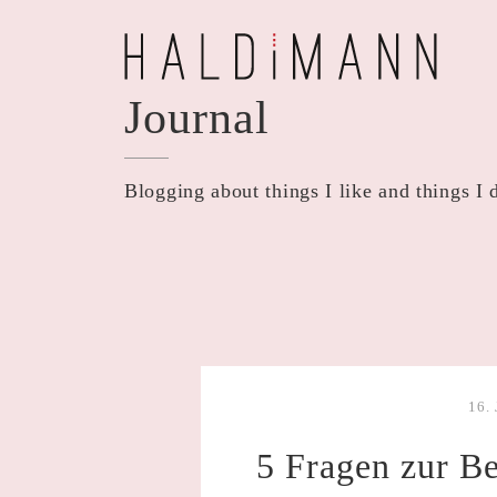
Skip
to
content
Journal
Blogging about things I like and things I 
16.
5 Fragen zur B