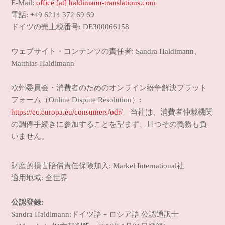
E-Mail:
office [at] haldimann-translations.com
電話: +49 6214 372 69 69
ドイツの売上税番号: DE300066158
ウェブサイト・コンテンツの責任者: Sandra Haldimann、
Matthias Haldimann
欧州委員会・消費者のためのオンライン紛争解決プラット
フォーム（Online Dispute Resolution）:
https://ec.europa.eu/consumers/odr/
当社は、消費者仲裁機関
の調停手続きに参加することを望まず、且つその義務も負
いません。
財産的損害賠償責任保険加入: Markel International社
適用地域: 全世界
公認登録
:
Sandra Haldimann:ドイツ語－ロシア語 公認通訳士