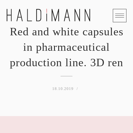
Skip
to
content
Red and white capsules
in pharmaceutical
production line. 3D ren
18.10.2019