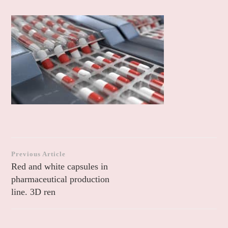
Навигация
Previous Article
по
Red and white capsules in
pharmaceutical production
записям
line. 3D ren